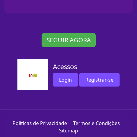
SEGUIR AGORA
Acessos
Login
Registrar-se
Políticas de Privacidade
Termos e Condições
Sitemap