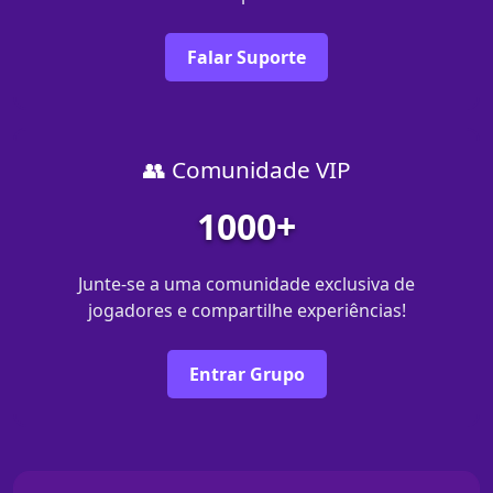
Falar Suporte
👥 Comunidade VIP
1000+
Junte-se a uma comunidade exclusiva de
jogadores e compartilhe experiências!
Entrar Grupo