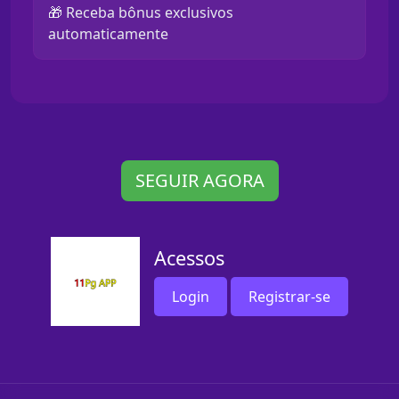
🎁 Receba bônus exclusivos
automaticamente
SEGUIR AGORA
Acessos
Login
Registrar-se