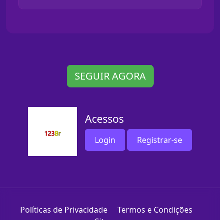
SEGUIR AGORA
Acessos
Login
Registrar-se
Políticas de Privacidade
Termos e Condições