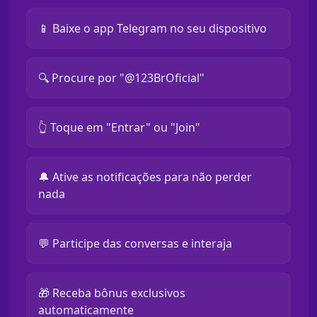
📱 Baixe o app Telegram no seu dispositivo
🔍 Procure por "@123BrOficial"
👆 Toque em "Entrar" ou "Join"
🔔 Ative as notificações para não perder
nada
💬 Participe das conversas e interaja
🎁 Receba bônus exclusivos
automaticamente