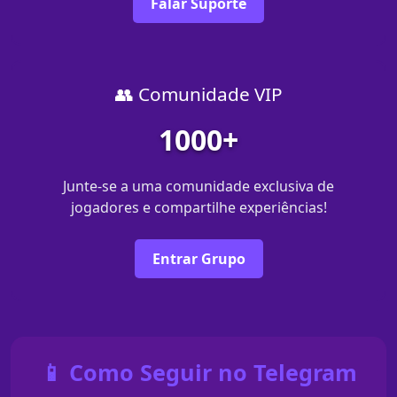
Falar Suporte
👥 Comunidade VIP
1000+
Junte-se a uma comunidade exclusiva de
jogadores e compartilhe experiências!
Entrar Grupo
📱 Como Seguir no Telegram