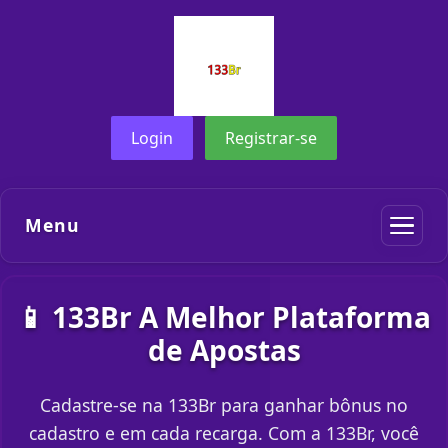
Login
Registrar-se
Menu
📱 133Br A Melhor Plataforma
de Apostas
Cadastre-se na 133Br para ganhar bônus no
cadastro e em cada recarga. Com a 133Br, você