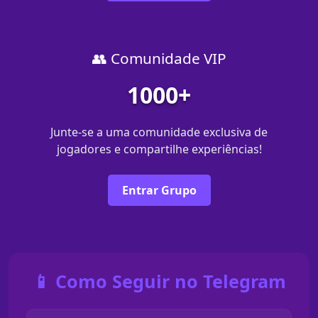
👥 Comunidade VIP
1000+
Junte-se a uma comunidade exclusiva de
jogadores e compartilhe experiências!
Entrar Grupo
📱 Como Seguir no Telegram