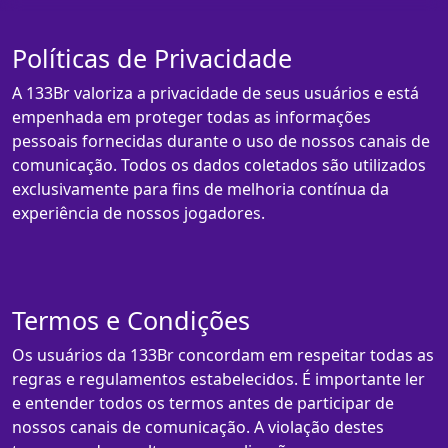
Políticas de Privacidade
A 133Br valoriza a privacidade de seus usuários e está
empenhada em proteger todas as informações
pessoais fornecidas durante o uso de nossos canais de
comunicação. Todos os dados coletados são utilizados
exclusivamente para fins de melhoria contínua da
experiência de nossos jogadores.
Termos e Condições
Os usuários da 133Br concordam em respeitar todas as
regras e regulamentos estabelecidos. É importante ler
e entender todos os termos antes de participar de
nossos canais de comunicação. A violação destes