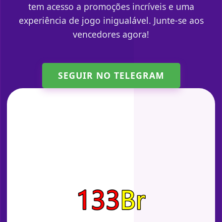
tem acesso a promoções incríveis e uma
experiência de jogo inigualável. Junte-se aos
vencedores agora!
SEGUIR NO TELEGRAM