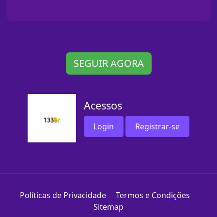
SEGUIR AGORA
Acessos
Login
Registrar-se
Políticas de Privacidade
Termos e Condições
Sitemap