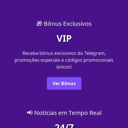
🎁 Bônus Exclusivos
VIP
Receba bônus exclusivos do Telegram,
promoções especiais e códigos promocionais
únicos!
Ver Bônus
📢 Notícias em Tempo Real
24/7