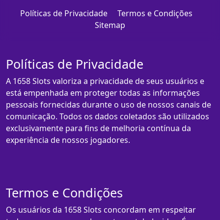
Políticas de Privacidade
Termos e Condições
Sitemap
Políticas de Privacidade
A 1658 Slots valoriza a privacidade de seus usuários e
está empenhada em proteger todas as informações
pessoais fornecidas durante o uso de nossos canais de
comunicação. Todos os dados coletados são utilizados
exclusivamente para fins de melhoria contínua da
experiência de nossos jogadores.
Termos e Condições
Os usuários da 1658 Slots concordam em respeitar