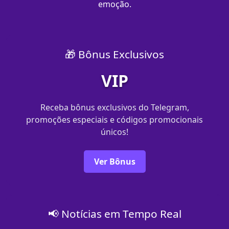
emoção.
🎁 Bônus Exclusivos
VIP
Receba bônus exclusivos do Telegram,
promoções especiais e códigos promocionais
únicos!
Ver Bônus
📢 Notícias em Tempo Real