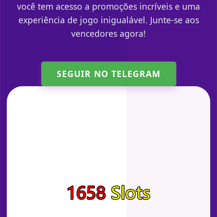
você tem acesso a promoções incríveis e uma
experiência de jogo inigualável. Junte-se aos
vencedores agora!
SEGUIR NO TELEGRAM