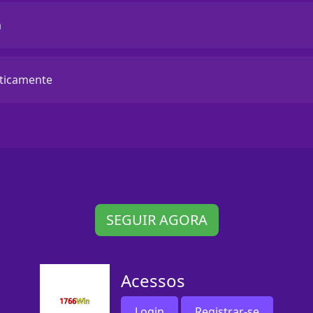
a
aticamente
SEGUIR AGORA
Acessos
Login
Registrar-se