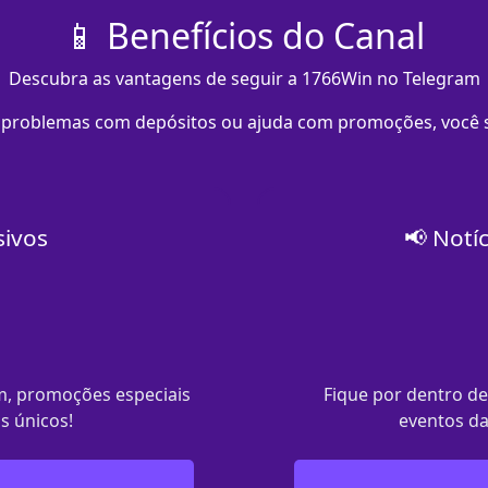
📱 Benefícios do Canal
Descubra as vantagens de seguir a 1766Win no Telegram
s, problemas com depósitos ou ajuda com promoções, você 
sivos
📢 Notí
m, promoções especiais
Fique por dentro d
s únicos!
eventos da