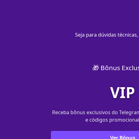
Seja para dúvidas técnica
🎁 Bônus Exclu
VIP
Receba bônus exclusivos do Telegra
e códigos promocionai
Ver Bônus