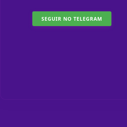
SEGUIR NO TELEGRAM