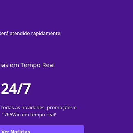
será atendido rapidamente.
cias em Tempo Real
24/7
e todas as novidades, promoções e
 1766Win em tempo real!
Ver Notícias