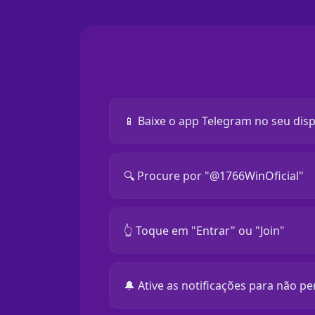
📱 Baixe o app Telegram no seu disp
🔍 Procure por "@1766WinOficial"
👆 Toque em "Entrar" ou "Join"
🔔 Ative as notificações para não p