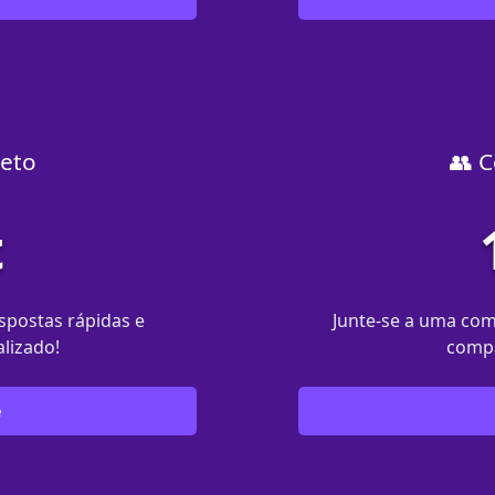
reto
👥 
t
espostas rápidas e
Junte-se a uma com
lizado!
compa
e