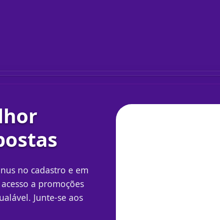
lhor
postas
nus no cadastro e em
 acesso a promoções
ualável. Junte-se aos