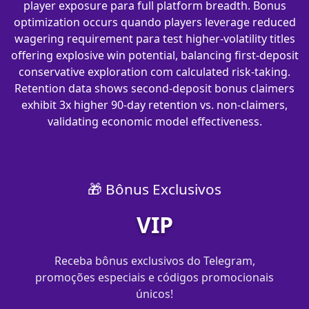
player exposure para full platform breadth. Bonus
optimization occurs quando players leverage reduced
wagering requirement para test higher-volatility titles
offering explosive win potential, balancing first-deposit
conservative exploration com calculated risk-taking.
Retention data shows second-deposit bonus claimers
exhibit 3x higher 90-day retention vs. non-claimers,
validating economic model effectiveness.
🎁 Bônus Exclusivos
VIP
Receba bônus exclusivos do Telegram,
promoções especiais e códigos promocionais
únicos!