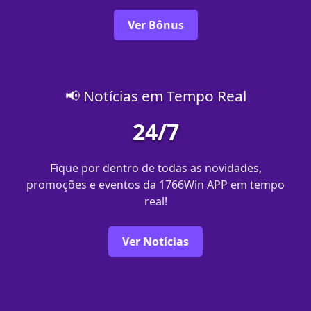
Ver Bônus
📢 Notícias em Tempo Real
24/7
Fique por dentro de todas as novidades,
promoções e eventos da 1766Win APP em tempo
real!
Ver Notícias