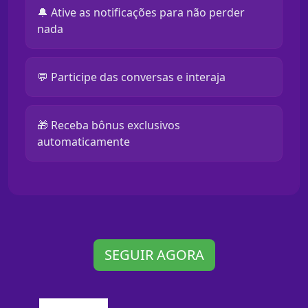
🔔 Ative as notificações para não perder
nada
💬 Participe das conversas e interaja
🎁 Receba bônus exclusivos
automaticamente
SEGUIR AGORA