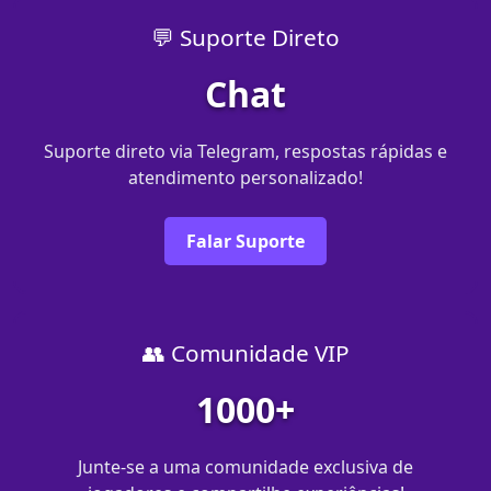
💬 Suporte Direto
Chat
Suporte direto via Telegram, respostas rápidas e
atendimento personalizado!
Falar Suporte
👥 Comunidade VIP
1000+
Junte-se a uma comunidade exclusiva de