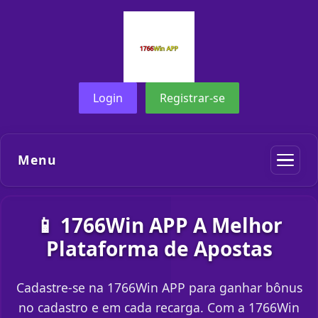
Login
Registrar-se
Menu
📱 1766Win APP A Melhor
Plataforma de Apostas
Cadastre-se na 1766Win APP para ganhar bônus
no cadastro e em cada recarga. Com a 1766Win