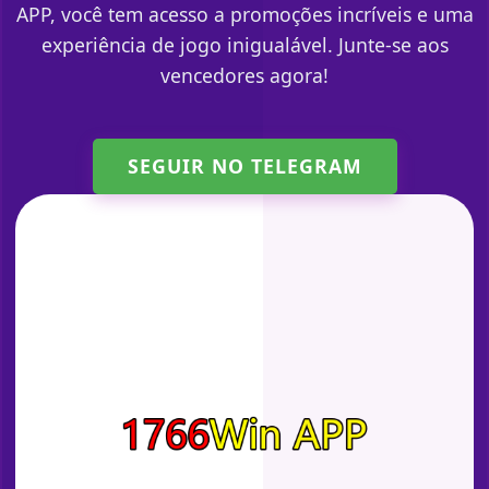
APP, você tem acesso a promoções incríveis e uma
experiência de jogo inigualável. Junte-se aos
vencedores agora!
SEGUIR NO TELEGRAM