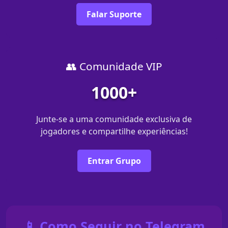
Falar Suporte
👥 Comunidade VIP
1000+
Junte-se a uma comunidade exclusiva de
jogadores e compartilhe experiências!
Entrar Grupo
📱 Como Seguir no Telegram