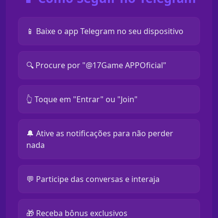
📱 Baixe o app Telegram no seu dispositivo
🔍 Procure por "@17Game APPOficial"
👆 Toque em "Entrar" ou "Join"
🔔 Ative as notificações para não perder
nada
💬 Participe das conversas e interaja
🎁 Receba bônus exclusivos