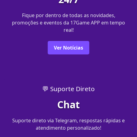
Fique por dentro de todas as novidades,
promoções e eventos da 17Game APP em tempo
real!
Ver Notícias
💬 Suporte Direto
Chat
Suporte direto via Telegram, respostas rápidas e
atendimento personalizado!