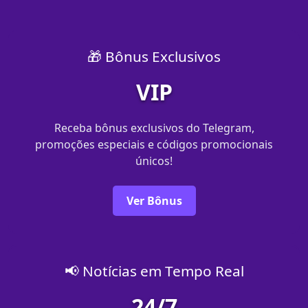
🎁 Bônus Exclusivos
VIP
Receba bônus exclusivos do Telegram,
promoções especiais e códigos promocionais
únicos!
Ver Bônus
📢 Notícias em Tempo Real
24/7