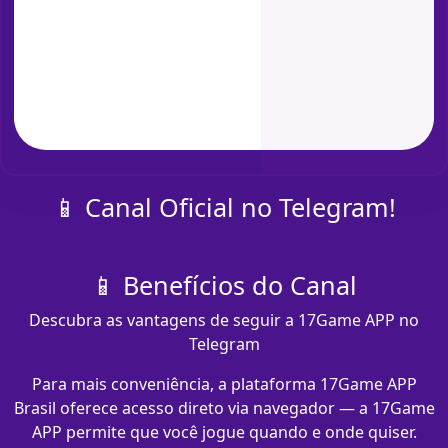
📱 Canal Oficial no Telegram!
📱 Benefícios do Canal
Descubra as vantagens de seguir a 17Game APP no
Telegram
Para mais conveniência, a plataforma 17Game APP
Brasil oferece acesso direto via navegador — a 17Game
APP permite que você jogue quando e onde quiser.