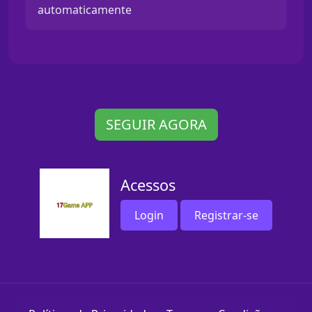
automaticamente
SEGUIR AGORA
Acessos
Login
Registrar-se