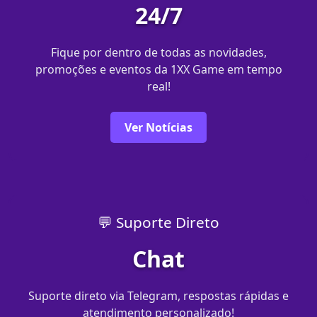
24/7
Fique por dentro de todas as novidades,
promoções e eventos da 1XX Game em tempo
real!
Ver Notícias
💬 Suporte Direto
Chat
Suporte direto via Telegram, respostas rápidas e
atendimento personalizado!