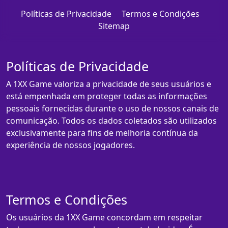
Políticas de Privacidade
Termos e Condições
Sitemap
Políticas de Privacidade
A 1XX Game valoriza a privacidade de seus usuários e
está empenhada em proteger todas as informações
pessoais fornecidas durante o uso de nossos canais de
comunicação. Todos os dados coletados são utilizados
exclusivamente para fins de melhoria contínua da
experiência de nossos jogadores.
Termos e Condições
Os usuários da 1XX Game concordam em respeitar