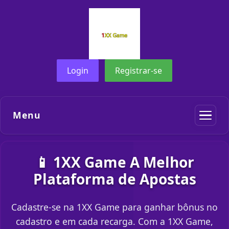
Login
Registrar-se
Menu
📱 1XX Game A Melhor
Plataforma de Apostas
Cadastre-se na 1XX Game para ganhar bônus no
cadastro e em cada recarga. Com a 1XX Game,