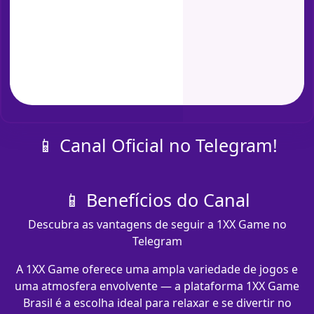
📱 Canal Oficial no Telegram!
📱 Benefícios do Canal
Descubra as vantagens de seguir a 1XX Game no
Telegram
A 1XX Game oferece uma ampla variedade de jogos e
uma atmosfera envolvente — a plataforma 1XX Game
Brasil é a escolha ideal para relaxar e se divertir no