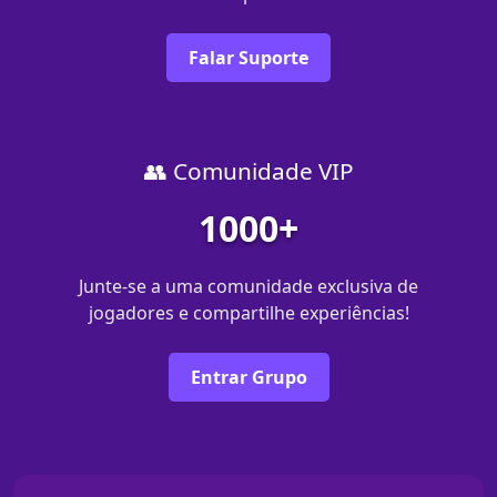
Falar Suporte
👥 Comunidade VIP
1000+
Junte-se a uma comunidade exclusiva de
jogadores e compartilhe experiências!
Entrar Grupo