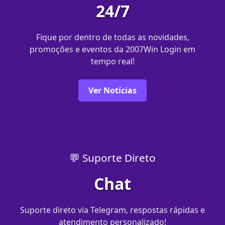
24/7
Fique por dentro de todas as novidades,
promoções e eventos da 2007Win Login em
tempo real!
Ver Notícias
💬 Suporte Direto
Chat
Suporte direto via Telegram, respostas rápidas e
atendimento personalizado!