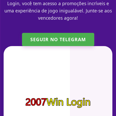
Login, você tem acesso a promoções incríveis e
uma experiência de jogo inigualável. Junte-se aos
vencedores agora!
SEGUIR NO TELEGRAM