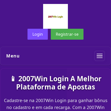
Login
Registrar-se
Menu
📱 2007Win Login A Melhor
Plataforma de Apostas
Cadastre-se na 2007Win Login para ganhar bônus
no cadastro e em cada recarga. Com a 2007Win