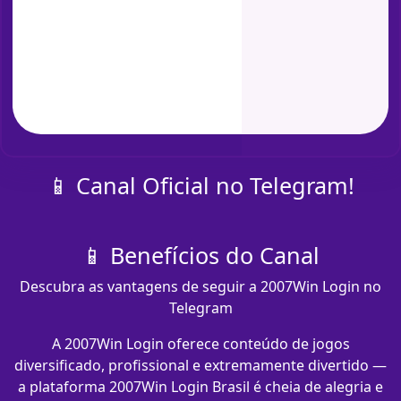
📱 Canal Oficial no Telegram!
📱 Benefícios do Canal
Descubra as vantagens de seguir a 2007Win Login no
Telegram
A 2007Win Login oferece conteúdo de jogos
diversificado, profissional e extremamente divertido —
a plataforma 2007Win Login Brasil é cheia de alegria e