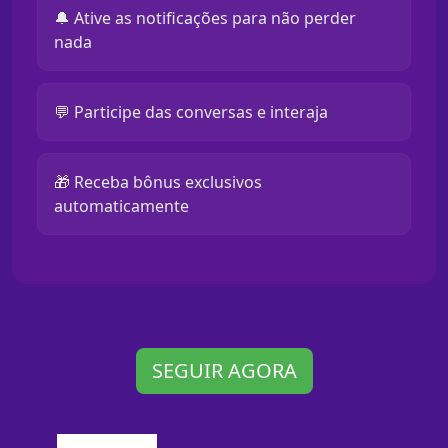
🔔 Ative as notificações para não perder
nada
💬 Participe das conversas e interaja
🎁 Receba bônus exclusivos
automaticamente
SEGUIR AGORA