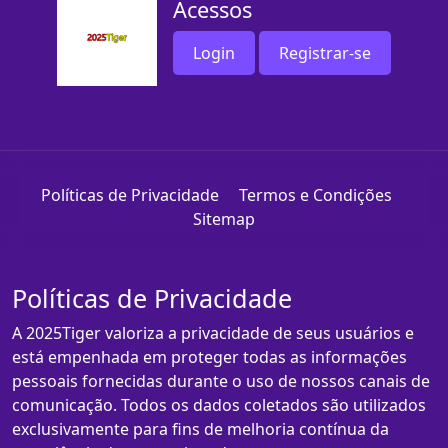
Acessos
Login
Registrar-se
Políticas de Privacidade
Termos e Condições
Sitemap
Políticas de Privacidade
A 2025Tiger valoriza a privacidade de seus usuários e
está empenhada em proteger todas as informações
pessoais fornecidas durante o uso de nossos canais de
comunicação. Todos os dados coletados são utilizados
exclusivamente para fins de melhoria contínua da