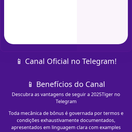
📱 Canal Oficial no Telegram!
📱 Benefícios do Canal
Descubra as vantagens de seguir a 2025Tiger no
Telegram
Toda mecânica de bônus é governada por termos e
condições exhaustivamente documentados,
apresentados em linguagem clara com examples