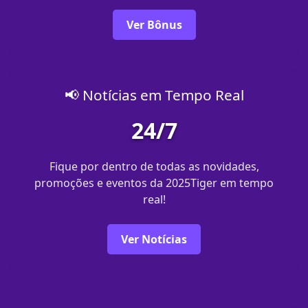
Ver Bônus
📢 Notícias em Tempo Real
24/7
Fique por dentro de todas as novidades,
promoções e eventos da 2025Tiger em tempo
real!
Ver Notícias