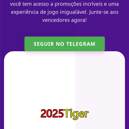
você tem acesso a promoções incríveis e uma
experiência de jogo inigualável. Junte-se aos
vencedores agora!
SEGUIR NO TELEGRAM