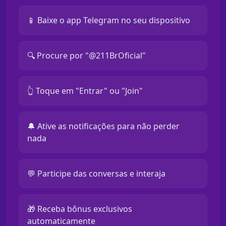
📱 Baixe o app Telegram no seu dispositivo
🔍 Procure por "@211BrOficial"
👆 Toque em "Entrar" ou "Join"
🔔 Ative as notificações para não perder
nada
💬 Participe das conversas e interaja
🎁 Receba bônus exclusivos
automaticamente