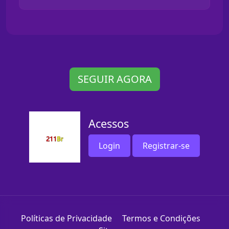
SEGUIR AGORA
Acessos
Login
Registrar-se
Políticas de Privacidade
Termos e Condições