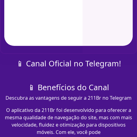
📱 Canal Oficial no Telegram!
📱 Benefícios do Canal
Descubra as vantagens de seguir a 211Br no Telegram
O aplicativo da 211Br foi desenvolvido para oferecer a
mesma qualidade de navegação do site, mas com mais
velocidade, fluidez e otimização para dispositivos
móveis. Com ele, você pode