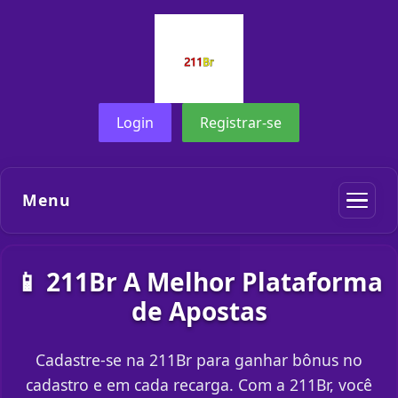
Login
Registrar-se
Menu
📱 211Br A Melhor Plataforma
de Apostas
Cadastre-se na 211Br para ganhar bônus no
cadastro e em cada recarga. Com a 211Br, você