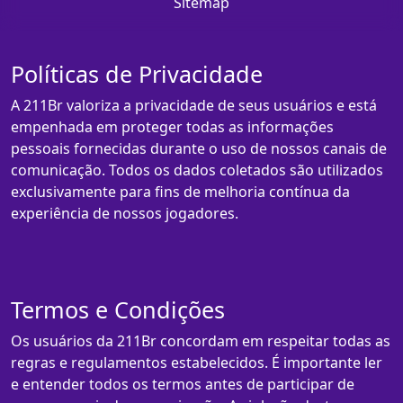
Sitemap
Políticas de Privacidade
A 211Br valoriza a privacidade de seus usuários e está
empenhada em proteger todas as informações
pessoais fornecidas durante o uso de nossos canais de
comunicação. Todos os dados coletados são utilizados
exclusivamente para fins de melhoria contínua da
experiência de nossos jogadores.
Termos e Condições
Os usuários da 211Br concordam em respeitar todas as
regras e regulamentos estabelecidos. É importante ler
e entender todos os termos antes de participar de