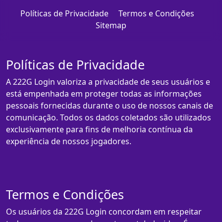
Políticas de Privacidade
Termos e Condições
Sitemap
Políticas de Privacidade
A 222G Login valoriza a privacidade de seus usuários e
está empenhada em proteger todas as informações
pessoais fornecidas durante o uso de nossos canais de
comunicação. Todos os dados coletados são utilizados
exclusivamente para fins de melhoria contínua da
experiência de nossos jogadores.
Termos e Condições
Os usuários da 222G Login concordam em respeitar