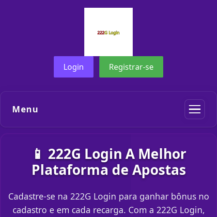
Login
Registrar-se
Menu
📱 222G Login A Melhor
Plataforma de Apostas
Cadastre-se na 222G Login para ganhar bônus no
cadastro e em cada recarga. Com a 222G Login,