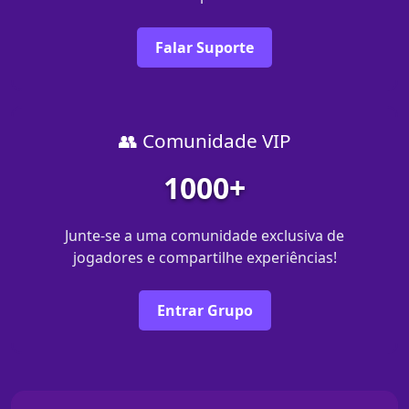
Falar Suporte
👥 Comunidade VIP
1000+
Junte-se a uma comunidade exclusiva de
jogadores e compartilhe experiências!
Entrar Grupo