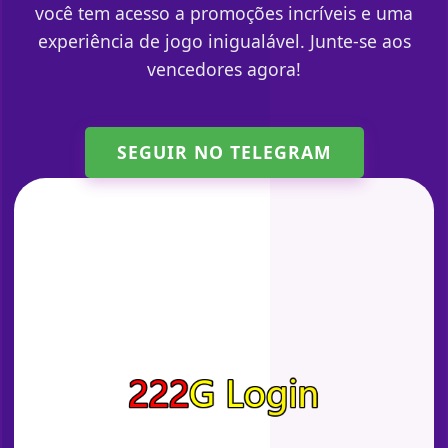
você tem acesso a promoções incríveis e uma
experiência de jogo inigualável. Junte-se aos
vencedores agora!
SEGUIR NO TELEGRAM