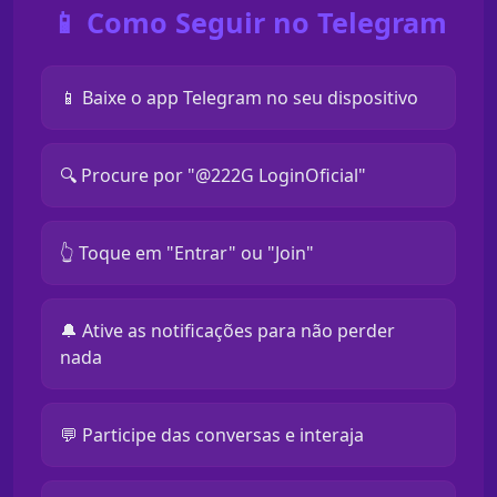
📱 Como Seguir no Telegram
📱 Baixe o app Telegram no seu dispositivo
🔍 Procure por "@222G LoginOficial"
👆 Toque em "Entrar" ou "Join"
🔔 Ative as notificações para não perder
nada
💬 Participe das conversas e interaja