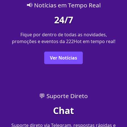
📢 Notícias em Tempo Real
24/7
Fique por dentro de todas as novidades,
promoções e eventos da 222Hot em tempo real!
Ver Notícias
💬 Suporte Direto
Chat
Suporte direto via Telegram, respostas rápidas e