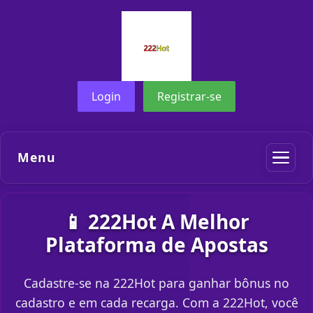
Login
Registrar-se
Menu
📱 222Hot A Melhor
Plataforma de Apostas
Cadastre-se na 222Hot para ganhar bônus no
cadastro e em cada recarga. Com a 222Hot, você