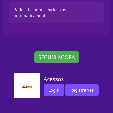
🎁 Receba bônus exclusivos
automaticamente
SEGUIR AGORA
Acessos
Login
Registrar-se