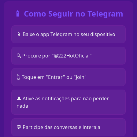
📱 Como Seguir no Telegram
📱 Baixe o app Telegram no seu dispositivo
🔍 Procure por "@222HotOficial"
👆 Toque em "Entrar" ou "Join"
🔔 Ative as notificações para não perder
nada
💬 Participe das conversas e interaja