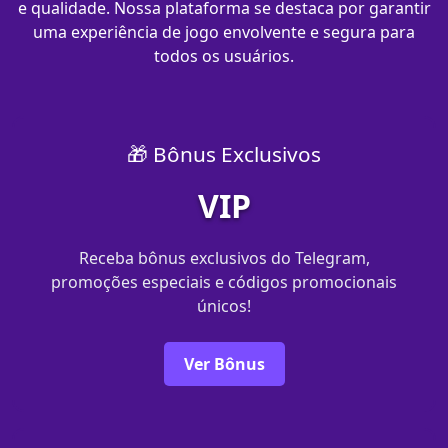
e qualidade. Nossa plataforma se destaca por garantir
uma experiência de jogo envolvente e segura para
todos os usuários.
🎁 Bônus Exclusivos
VIP
Receba bônus exclusivos do Telegram,
promoções especiais e códigos promocionais
únicos!
Ver Bônus