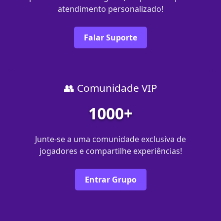
atendimento personalizado!
Falar Suporte
👥 Comunidade VIP
1000+
Junte-se a uma comunidade exclusiva de
jogadores e compartilhe experiências!
Entrar Grupo