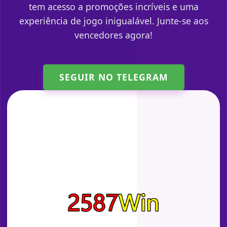
tem acesso a promoções incríveis e uma
experiência de jogo inigualável. Junte-se aos
vencedores agora!
SEGUIR NO TELEGRAM