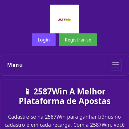
Login
Registrar-se
Menu
📱 2587Win A Melhor
Plataforma de Apostas
Cadastre-se na 2587Win para ganhar bônus no
cadastro e em cada recarga. Com a 2587Win, você