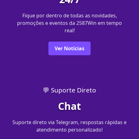
Fique por dentro de todas as novidades,
promoções e eventos da 2587Win em tempo
real!
Ver Notícias
💬 Suporte Direto
Chat
Suporte direto via Telegram, respostas rápidas e
atendimento personalizado!