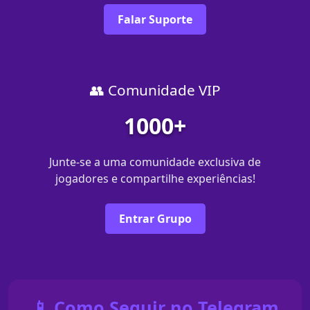
Falar Suporte
👥 Comunidade VIP
1000+
Junte-se a uma comunidade exclusiva de
jogadores e compartilhe experiências!
Entrar Grupo
📱 Como Seguir no Telegram