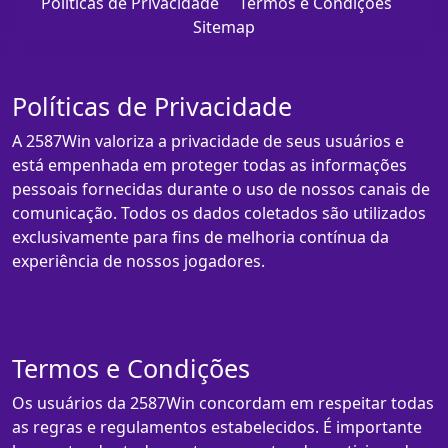
Políticas de Privacidade
Termos e Condições
Sitemap
Políticas de Privacidade
A 2587Win valoriza a privacidade de seus usuários e
está empenhada em proteger todas as informações
pessoais fornecidas durante o uso de nossos canais de
comunicação. Todos os dados coletados são utilizados
exclusivamente para fins de melhoria contínua da
experiência de nossos jogadores.
Termos e Condições
Os usuários da 2587Win concordam em respeitar todas
as regras e regulamentos estabelecidos. É importante