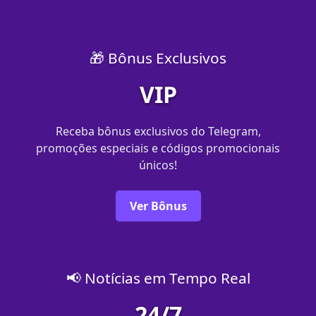
🎁 Bônus Exclusivos
VIP
Receba bônus exclusivos do Telegram,
promoções especiais e códigos promocionais
únicos!
Ver Bônus
📢 Notícias em Tempo Real
24/7