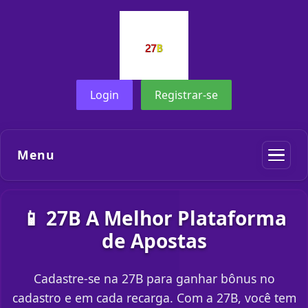
Login
Registrar-se
Menu
📱 27B A Melhor Plataforma
de Apostas
Cadastre-se na 27B para ganhar bônus no
cadastro e em cada recarga. Com a 27B, você tem