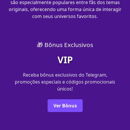
são especialmente populares entre fãs dos temas
originais, oferecendo uma forma única de interagir
com seus universos favoritos.
🎁 Bônus Exclusivos
VIP
Receba bônus exclusivos do Telegram,
promoções especiais e códigos promocionais
únicos!
Ver Bônus