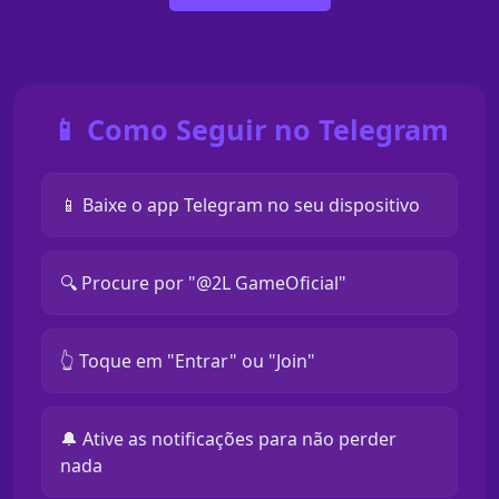
📱 Como Seguir no Telegram
📱 Baixe o app Telegram no seu dispositivo
🔍 Procure por "@2L GameOficial"
👆 Toque em "Entrar" ou "Join"
🔔 Ative as notificações para não perder
nada