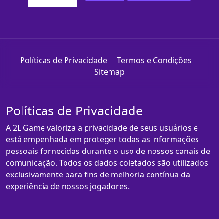
Políticas de Privacidade
Termos e Condições
Sitemap
Políticas de Privacidade
A 2L Game valoriza a privacidade de seus usuários e
está empenhada em proteger todas as informações
pessoais fornecidas durante o uso de nossos canais de
comunicação. Todos os dados coletados são utilizados
exclusivamente para fins de melhoria contínua da
experiência de nossos jogadores.