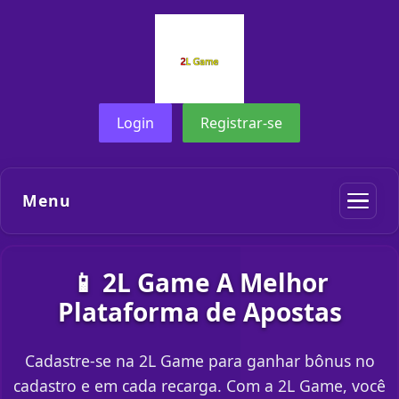
Login
Registrar-se
Menu
📱 2L Game A Melhor
Plataforma de Apostas
Cadastre-se na 2L Game para ganhar bônus no
cadastro e em cada recarga. Com a 2L Game, você