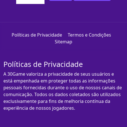
Políticas de Privacidade
Termos e Condições
Sitemap
Políticas de Privacidade
A 30Game valoriza a privacidade de seus usuários e
está empenhada em proteger todas as informações
pessoais fornecidas durante o uso de nossos canais de
comunicação. Todos os dados coletados são utilizados
exclusivamente para fins de melhoria contínua da
experiência de nossos jogadores.