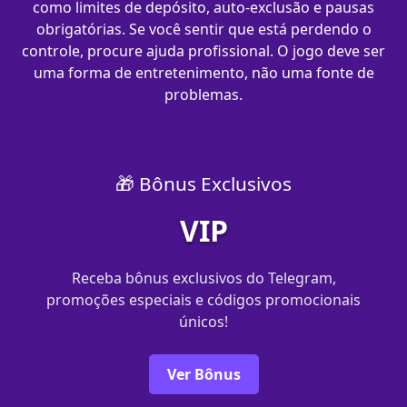
como limites de depósito, auto-exclusão e pausas
obrigatórias. Se você sentir que está perdendo o
controle, procure ajuda profissional. O jogo deve ser
uma forma de entretenimento, não uma fonte de
problemas.
🎁 Bônus Exclusivos
VIP
Receba bônus exclusivos do Telegram,
promoções especiais e códigos promocionais
únicos!
Ver Bônus