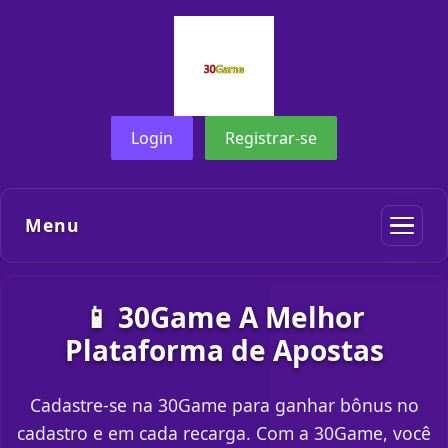
Login
Registrar-se
Menu
📱 30Game A Melhor
Plataforma de Apostas
Cadastre-se na 30Game para ganhar bônus no
cadastro e em cada recarga. Com a 30Game, você