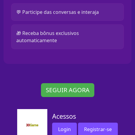
💬 Participe das conversas e interaja
🎁 Receba bônus exclusivos
automaticamente
SEGUIR AGORA
Acessos
Login
Registrar-se