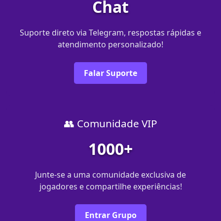
Chat
Suporte direto via Telegram, respostas rápidas e
atendimento personalizado!
Falar Suporte
👥 Comunidade VIP
1000+
Junte-se a uma comunidade exclusiva de
jogadores e compartilhe experiências!
Entrar Grupo