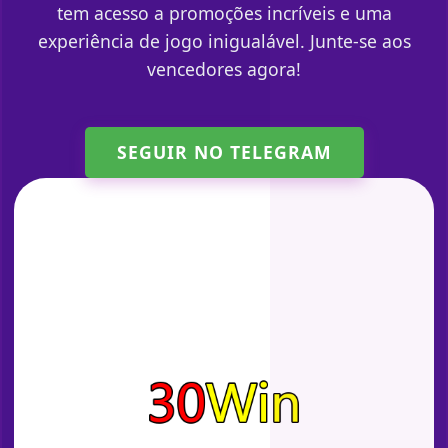
tem acesso a promoções incríveis e uma
experiência de jogo inigualável. Junte-se aos
vencedores agora!
SEGUIR NO TELEGRAM