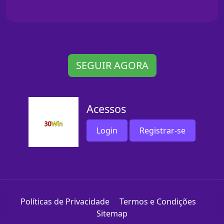
SEGUIR AGORA
Acessos
Login
Registrar-se
Políticas de Privacidade
Termos e Condições
Sitemap