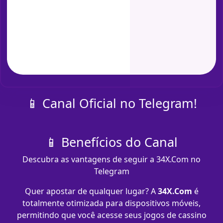
📱 Canal Oficial no Telegram!
📱 Benefícios do Canal
Descubra as vantagens de seguir a 34X.Com no
Telegram
Quer apostar de qualquer lugar? A
34X.Com
é
totalmente otimizada para dispositivos móveis,
permitindo que você acesse seus jogos de cassino