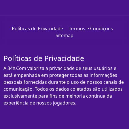
Políticas de Privacidade
Termos e Condições
Sitemap
Políticas de Privacidade
A 34X.Com valoriza a privacidade de seus usuários e
está empenhada em proteger todas as informações
pessoais fornecidas durante o uso de nossos canais de
comunicação. Todos os dados coletados são utilizados
exclusivamente para fins de melhoria contínua da
experiência de nossos jogadores.