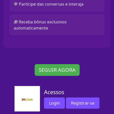
💬 Participe das conversas e interaja
🎁 Receba bônus exclusivos
automaticamente
SEGUIR AGORA
Acessos
Login
Registrar-se