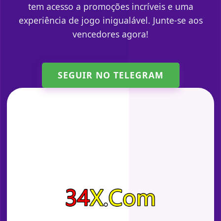
tem acesso a promoções incríveis e uma
experiência de jogo inigualável. Junte-se aos
vencedores agora!
SEGUIR NO TELEGRAM