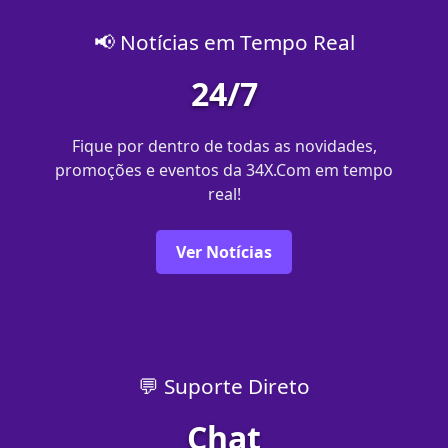
📢 Notícias em Tempo Real
24/7
Fique por dentro de todas as novidades,
promoções e eventos da 34X.Com em tempo
real!
Ver Notícias
💬 Suporte Direto
Chat