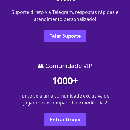
Suporte direto via Telegram, respostas rápidas e
atendimento personalizado!
Falar Suporte
👥 Comunidade VIP
1000+
Junte-se a uma comunidade exclusiva de
jogadores e compartilhe experiências!
Entrar Grupo