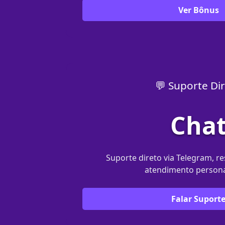
Ver Bônus
💬 Suporte Di
Cha
Suporte direto via Telegram, r
atendimento persona
Falar Suport