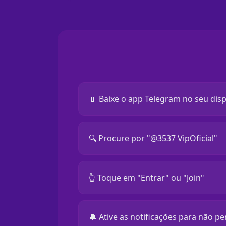
📱 Baixe o app Telegram no seu disp
🔍 Procure por "@3537 VipOficial"
👆 Toque em "Entrar" ou "Join"
🔔 Ative as notificações para não p