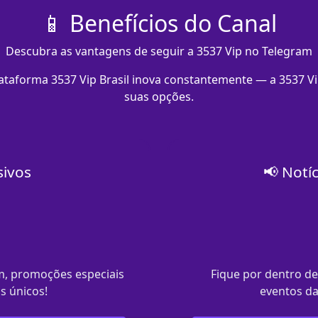
📱 Benefícios do Canal
Descubra as vantagens de seguir a 3537 Vip no Telegram
plataforma 3537 Vip Brasil inova constantemente — a 3537
suas opções.
sivos
📢 Notí
m, promoções especiais
Fique por dentro d
s únicos!
eventos da