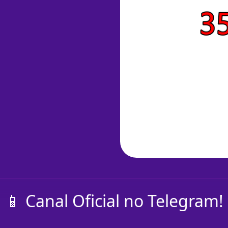
📱 Canal Oficial no Telegram!