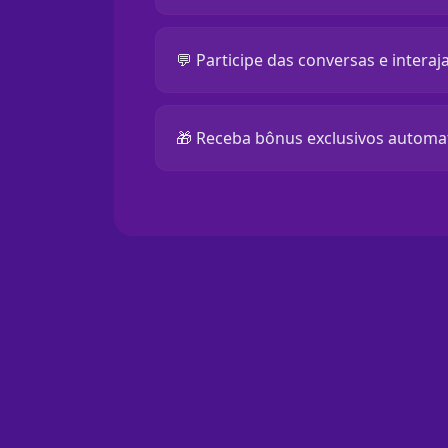
💬 Participe das conversas e interaj
🎁 Receba bônus exclusivos autom