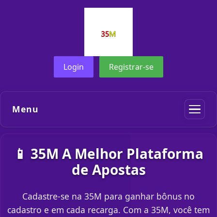
Login
Registrar-se
Menu
📱 35M A Melhor Plataforma
de Apostas
Cadastre-se na 35M para ganhar bônus no
cadastro e em cada recarga. Com a 35M, você tem