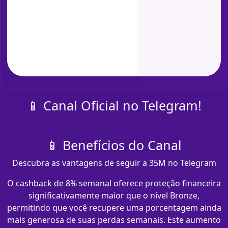
📱 Canal Oficial no Telegram!
📱 Benefícios do Canal
Descubra as vantagens de seguir a 35M no Telegram
O cashback de 8% semanal oferece proteção financeira
significativamente maior que o nível Bronze,
permitindo que você recupere uma porcentagem ainda
mais generosa de suas perdas semanais. Este aumento