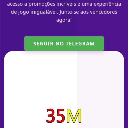
acesso a promoções incríveis e uma experiência
de jogo inigualável. Junte-se aos vencedores
agora!
SEGUIR NO TELEGRAM