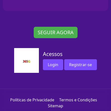
SEGUIR AGORA
Acessos
Login
Registrar-se
Políticas de Privacidade
Termos e Condições
Sitemap