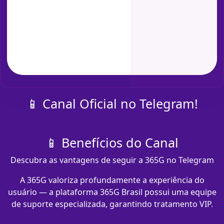
📱 Canal Oficial no Telegram!
📱 Benefícios do Canal
Descubra as vantagens de seguir a 365G no Telegram
A 365G valoriza profundamente a experiência do
usuário — a plataforma 365G Brasil possui uma equipe
de suporte especializada, garantindo tratamento VIP.