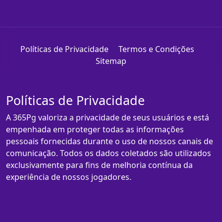
Políticas de Privacidade
Termos e Condições
Sitemap
Políticas de Privacidade
A 365Pg valoriza a privacidade de seus usuários e está
empenhada em proteger todas as informações
pessoais fornecidas durante o uso de nossos canais de
comunicação. Todos os dados coletados são utilizados
exclusivamente para fins de melhoria contínua da
experiência de nossos jogadores.