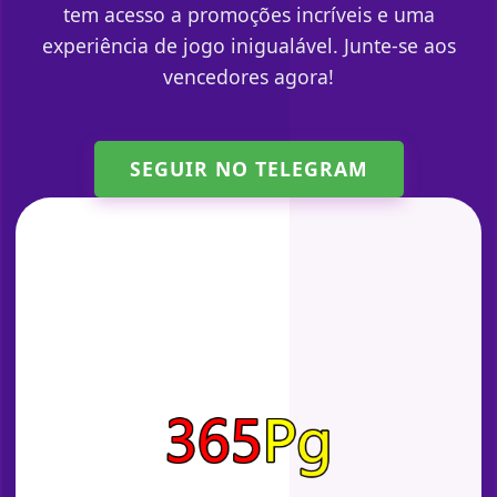
tem acesso a promoções incríveis e uma
experiência de jogo inigualável. Junte-se aos
vencedores agora!
SEGUIR NO TELEGRAM