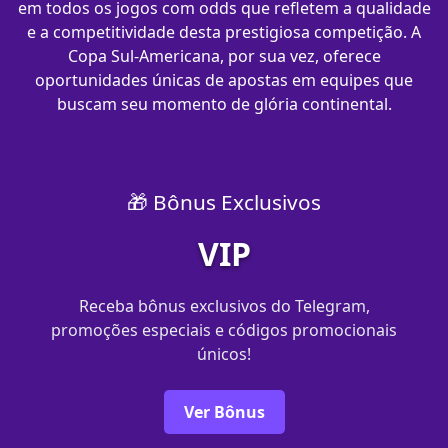
em todos os jogos com odds que refletem a qualidade
e a competitividade desta prestigiosa competição. A
Copa Sul-Americana, por sua vez, oferece
oportunidades únicas de apostas em equipes que
buscam seu momento de glória continental.
🎁 Bônus Exclusivos
VIP
Receba bônus exclusivos do Telegram,
promoções especiais e códigos promocionais
únicos!
Ver Bônus