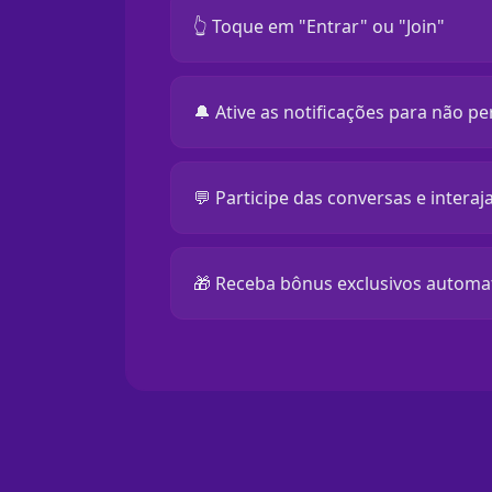
👆 Toque em "Entrar" ou "Join"
🔔 Ative as notificações para não p
💬 Participe das conversas e interaj
🎁 Receba bônus exclusivos autom