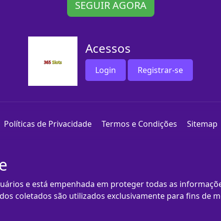
SEGUIR AGORA
Acessos
Login
Registrar-se
Políticas de Privacidade
Termos e Condições
Sitemap
de
 usuários e está empenhada em proteger todas as informaçõ
os coletados são utilizados exclusivamente para fins de m