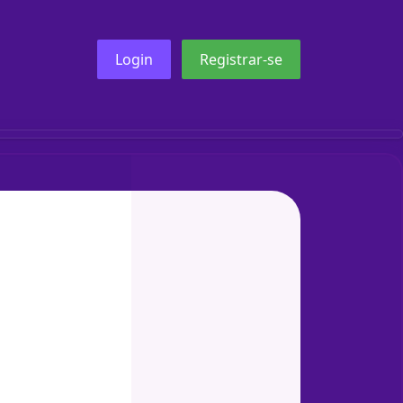
Login
Registrar-se