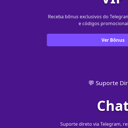
Receba bônus exclusivos do Telegra
e códigos promocionai
Ver Bônus
💬 Suporte Di
Cha
Suporte direto via Telegram, r