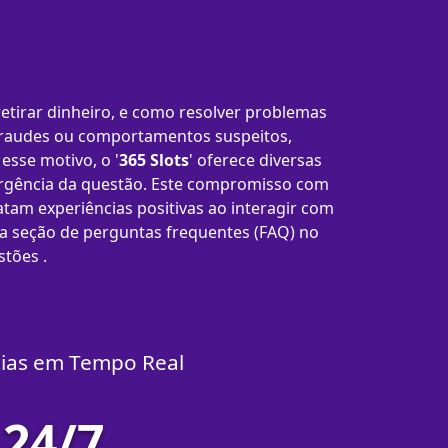
etirar dinheiro, e como resolver problemas
 fraudes ou comportamentos suspeitos,
sse motivo, o '
365 Slots
' oferece diversas
 urgência da questão. Este compromisso com
atam experiências positivas ao interagir com
ma seção de perguntas frequentes (FAQ) no
stões .
cias em Tempo Real
24/7