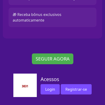
🎁 Receba bônus exclusivos
automaticamente
SEGUIR AGORA
Acessos
Login
Registrar-se