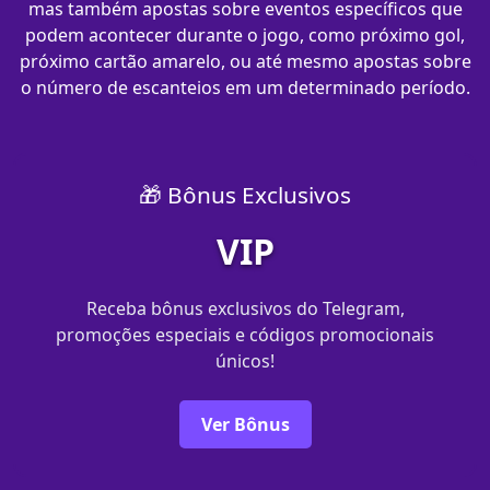
mas também apostas sobre eventos específicos que
podem acontecer durante o jogo, como próximo gol,
próximo cartão amarelo, ou até mesmo apostas sobre
o número de escanteios em um determinado período.
🎁 Bônus Exclusivos
VIP
Receba bônus exclusivos do Telegram,
promoções especiais e códigos promocionais
únicos!
Ver Bônus