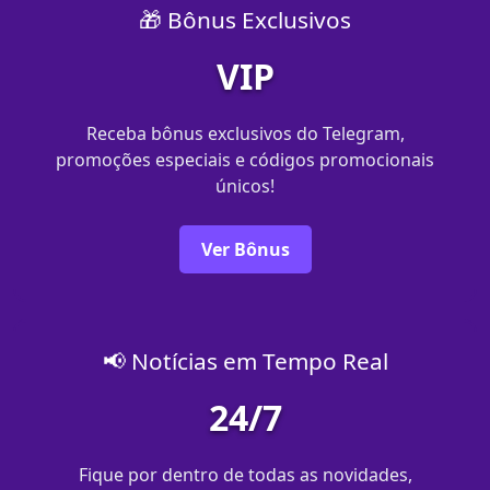
🎁 Bônus Exclusivos
VIP
Receba bônus exclusivos do Telegram,
promoções especiais e códigos promocionais
únicos!
Ver Bônus
📢 Notícias em Tempo Real
24/7
Fique por dentro de todas as novidades,