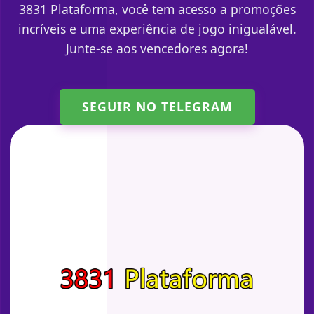
3831 Plataforma, você tem acesso a promoções
incríveis e uma experiência de jogo inigualável.
Junte-se aos vencedores agora!
SEGUIR NO TELEGRAM