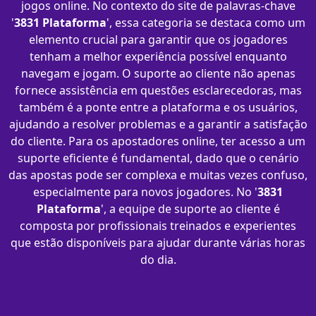
jogos online. No contexto do site de palavras-chave
'
3831 Plataforma
', essa categoria se destaca como um
elemento crucial para garantir que os jogadores
tenham a melhor experiência possível enquanto
navegam e jogam. O suporte ao cliente não apenas
fornece assistência em questões esclarecedoras, mas
também é a ponte entre a plataforma e os usuários,
ajudando a resolver problemas e a garantir a satisfação
do cliente. Para os apostadores online, ter acesso a um
suporte eficiente é fundamental, dado que o cenário
das apostas pode ser complexa e muitas vezes confuso,
especialmente para novos jogadores. No '
3831
Plataforma
', a equipe de suporte ao cliente é
composta por profissionais treinados e experientes
que estão disponíveis para ajudar durante várias horas
do dia.