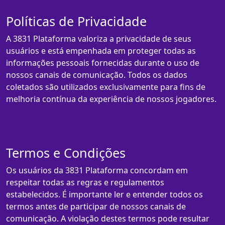
Políticas de Privacidade
A 3831 Plataforma valoriza a privacidade de seus
usuários e está empenhada em proteger todas as
informações pessoais fornecidas durante o uso de
nossos canais de comunicação. Todos os dados
coletados são utilizados exclusivamente para fins de
melhoria contínua da experiência de nossos jogadores.
Termos e Condições
Os usuários da 3831 Plataforma concordam em
respeitar todas as regras e regulamentos
estabelecidos. É importante ler e entender todos os
termos antes de participar de nossos canais de
comunicação. A violação destes termos pode resultar