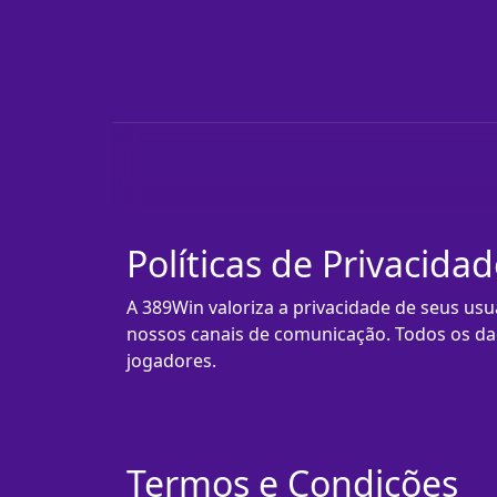
Políticas de Privacida
A 389Win valoriza a privacidade de seus us
nossos canais de comunicação. Todos os dad
jogadores.
Termos e Condições