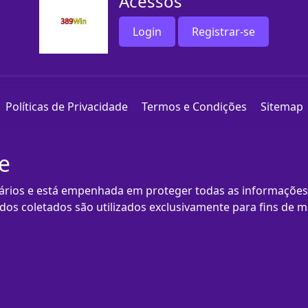
Acessos
Login
Registrar-se
Políticas de Privacidade
Termos e Condições
Sitemap
de
uários e está empenhada em proteger todas as informações
os coletados são utilizados exclusivamente para fins de m