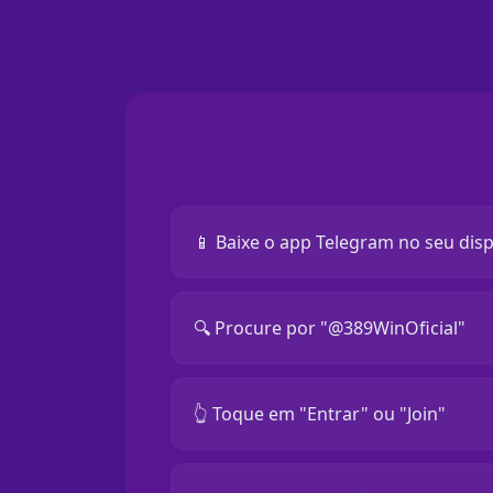
📱 Baixe o app Telegram no seu disp
🔍 Procure por "@389WinOficial"
👆 Toque em "Entrar" ou "Join"