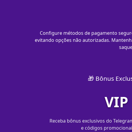
Configure métodos de pagamento seguros 
evitando opções não autorizadas. Mantenh
saque
🎁 Bônus Exclu
VIP
Receba bônus exclusivos do Telegra
e códigos promocionai