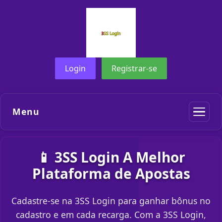
Login
Registrar-se
Menu
📱 3SS Login A Melhor
Plataforma de Apostas
Cadastre-se na 3SS Login para ganhar bônus no
cadastro e em cada recarga. Com a 3SS Login,