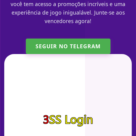
você tem acesso a promoções incríveis e uma
experiência de jogo inigualável. Junte-se aos
vencedores agora!
SEGUIR NO TELEGRAM