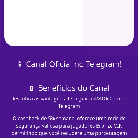
📱 Canal Oficial no Telegram!
📱 Benefícios do Canal
Descubra as vantagens de seguir a 444Ok.Com no
Telegram
O cashback de 5% semanal oferece uma rede de
segurança valiosa para jogadores Bronze VIP,
permitindo que você recupere uma porcentagem