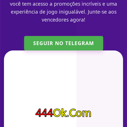
você tem acesso a promoções incríveis e uma
experiência de jogo inigualável. Junte-se aos
vencedores agora!
SEGUIR NO TELEGRAM