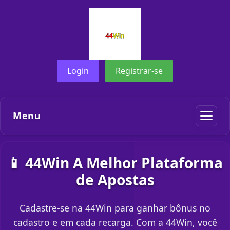
Login
Registrar-se
Menu
📱 44Win A Melhor Plataforma
de Apostas
Cadastre-se na 44Win para ganhar bônus no
cadastro e em cada recarga. Com a 44Win, você