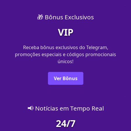
🎁 Bônus Exclusivos
VIP
Receba bônus exclusivos do Telegram,
promoções especiais e códigos promocionais
únicos!
Ver Bônus
📢 Notícias em Tempo Real
24/7