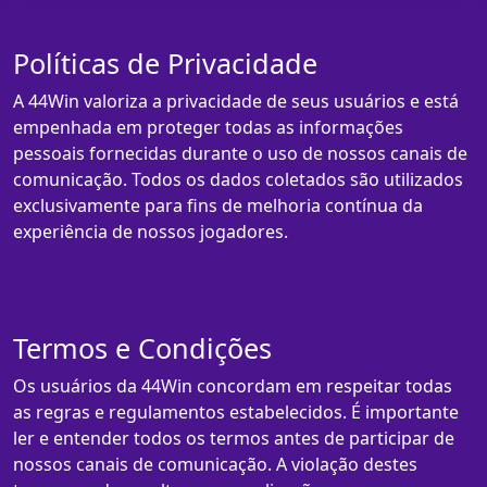
Políticas de Privacidade
A 44Win valoriza a privacidade de seus usuários e está
empenhada em proteger todas as informações
pessoais fornecidas durante o uso de nossos canais de
comunicação. Todos os dados coletados são utilizados
exclusivamente para fins de melhoria contínua da
experiência de nossos jogadores.
Termos e Condições
Os usuários da 44Win concordam em respeitar todas
as regras e regulamentos estabelecidos. É importante
ler e entender todos os termos antes de participar de
nossos canais de comunicação. A violação destes