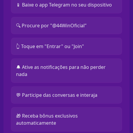
📱 Baixe o app Telegram no seu dispositivo
🔍 Procure por "@44WinOficial"
👆 Toque em "Entrar" ou "Join"
🔔 Ative as notificações para não perder
nada
💬 Participe das conversas e interaja
🎁 Receba bônus exclusivos
automaticamente