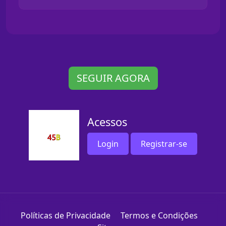
SEGUIR AGORA
Acessos
Login
Registrar-se
Políticas de Privacidade
Termos e Condições