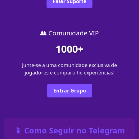
Falar Suporte
👥 Comunidade VIP
1000+
Junte-se a uma comunidade exclusiva de
jogadores e compartilhe experiências!
Entrar Grupo
📱 Como Seguir no Telegram