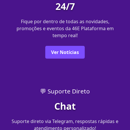
24/7
Fique por dentro de todas as novidades,
promoções e eventos da 46E Plataforma em
tempo real!
Ver Notícias
💬 Suporte Direto
Chat
Suporte direto via Telegram, respostas rápidas e
atendimento personalizado!