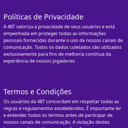
Políticas de Privacidade
A 48T valoriza a privacidade de seus usuários e está
empenhada em proteger todas as informações
pessoais fornecidas durante o uso de nossos canais de
comunicação. Todos os dados coletados são utilizados
exclusivamente para fins de melhoria contínua da
experiência de nossos jogadores.
Termos e Condições
Os usuários da 48T concordam em respeitar todas as
regras e regulamentos estabelecidos. É importante ler
e entender todos os termos antes de participar de
nossos canais de comunicação. A violação destes