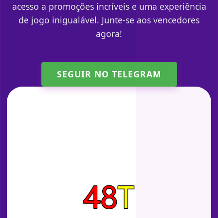
acesso a promoções incríveis e uma experiência
de jogo inigualável. Junte-se aos vencedores
agora!
SEGUIR NO TELEGRAM