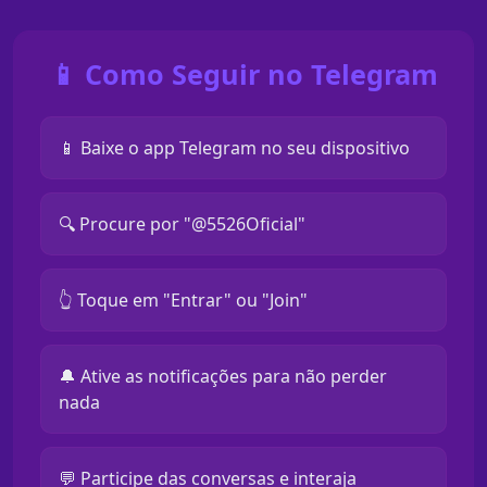
📱 Como Seguir no Telegram
📱 Baixe o app Telegram no seu dispositivo
🔍 Procure por "@5526Oficial"
👆 Toque em "Entrar" ou "Join"
🔔 Ative as notificações para não perder
nada
💬 Participe das conversas e interaja