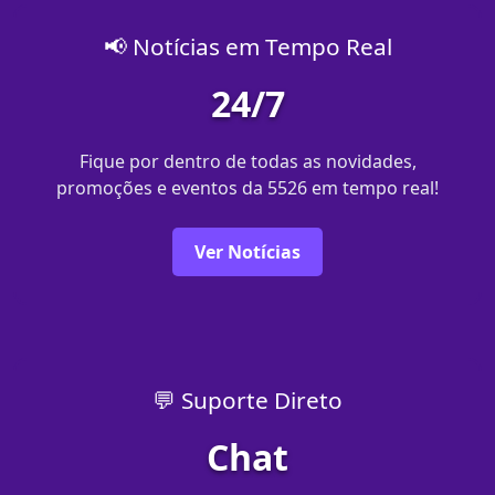
📢 Notícias em Tempo Real
24/7
Fique por dentro de todas as novidades,
promoções e eventos da 5526 em tempo real!
Ver Notícias
💬 Suporte Direto
Chat