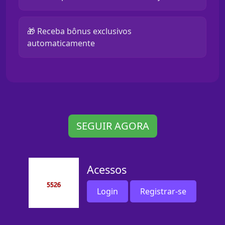
🎁 Receba bônus exclusivos
automaticamente
SEGUIR AGORA
Acessos
Login
Registrar-se