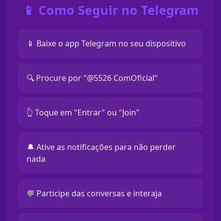
📱 Como Seguir no Telegram
📱 Baixe o app Telegram no seu dispositivo
🔍 Procure por "@5526 ComOficial"
👆 Toque em "Entrar" ou "Join"
🔔 Ative as notificações para não perder
nada
💬 Participe das conversas e interaja