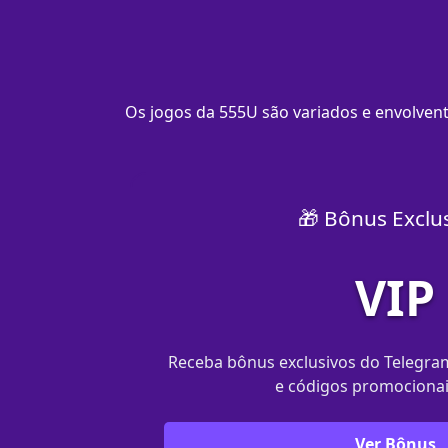
Os jogos da 555U são variados e envolvent
🎁 Bônus Exclu
VIP
Receba bônus exclusivos do Telegra
e códigos promocionai
Ver Bônus