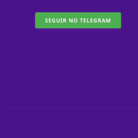
SEGUIR NO TELEGRAM