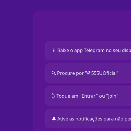
📱 Baixe o app Telegram no seu disp
🔍 Procure por "@555UOficial"
👆 Toque em "Entrar" ou "Join"
🔔 Ative as notificações para não p