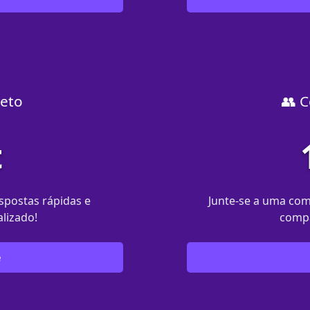
reto
👥 
t
espostas rápidas e
Junte-se a uma com
lizado!
compa
e