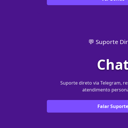
💬 Suporte Di
Cha
Suporte direto via Telegram, r
atendimento persona
Falar Suport