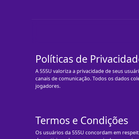
Políticas de Privacida
A 555U valoriza a privacidade de seus usuá
canais de comunicação. Todos os dados cole
jogadores.
Termos e Condições
Os usuários da 555U concordam em respeitar