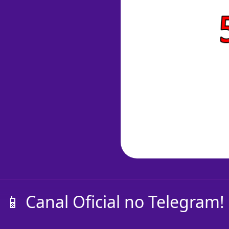
📱 Canal Oficial no Telegram!