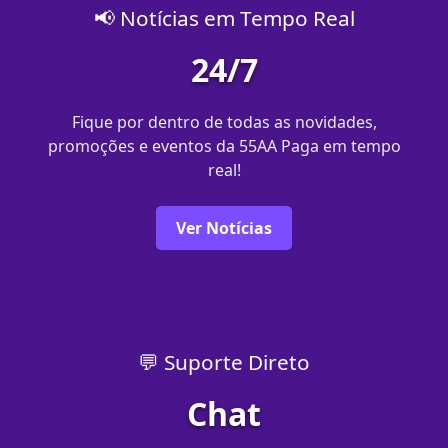
📢 Notícias em Tempo Real
24/7
Fique por dentro de todas as novidades,
promoções e eventos da 55AA Paga em tempo
real!
Ver Notícias
💬 Suporte Direto
Chat