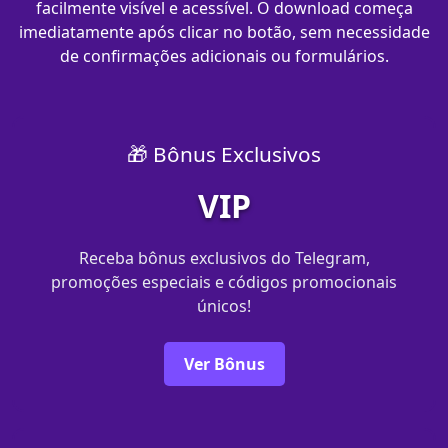
facilmente visível e acessível. O download começa
imediatamente após clicar no botão, sem necessidade
de confirmações adicionais ou formulários.
🎁 Bônus Exclusivos
VIP
Receba bônus exclusivos do Telegram,
promoções especiais e códigos promocionais
únicos!
Ver Bônus