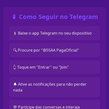
📱 Como Seguir no Telegram
📱 Baixe o app Telegram no seu dispositivo
🔍 Procure por "@55AA PagaOficial"
👆 Toque em "Entrar" ou "Join"
🔔 Ative as notificações para não perder
nada
💬 Participe das conversas e interaja