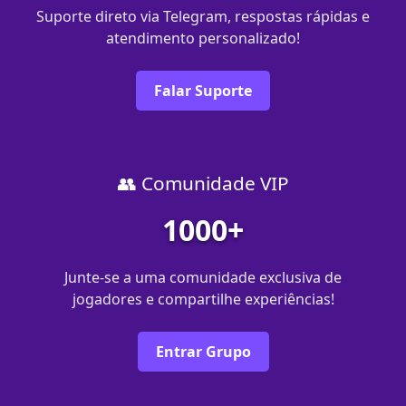
Suporte direto via Telegram, respostas rápidas e
atendimento personalizado!
Falar Suporte
👥 Comunidade VIP
1000+
Junte-se a uma comunidade exclusiva de
jogadores e compartilhe experiências!
Entrar Grupo