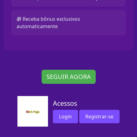
🎁 Receba bônus exclusivos
automaticamente
SEGUIR AGORA
Acessos
Login
Registrar-se