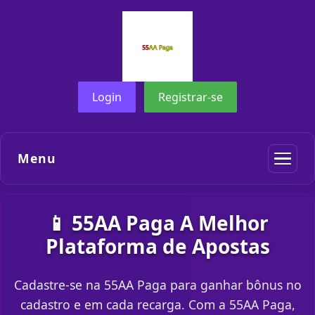
Login
Registrar-se
Menu
📱 55AA Paga A Melhor
Plataforma de Apostas
Cadastre-se na 55AA Paga para ganhar bônus no
cadastro e em cada recarga. Com a 55AA Paga,