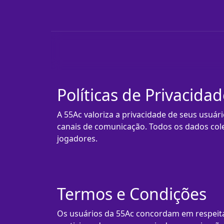
Políticas de Privacida
A 55Ac valoriza a privacidade de seus usuá
canais de comunicação. Todos os dados cole
jogadores.
Termos e Condições
Os usuários da 55Ac concordam em respeitar