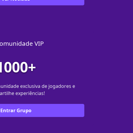
Comunidade VIP
1000+
unidade exclusiva de jogadores e
rtilhe experiências!
Entrar Grupo