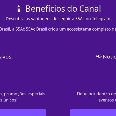
📱 Benefícios do Canal
Descubra as vantagens de seguir a 55Ac no Telegram
asil, a 55Ac 55Ac Brasil criou um ecossistema completo de 
sivos
📢 Notí
m, promoções especiais
Fique por dentro d
s únicos!
eventos 