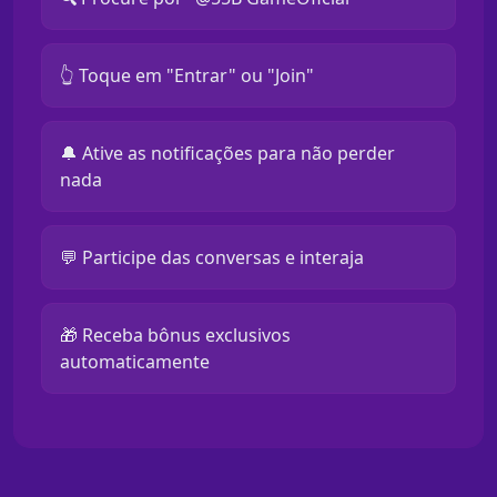
👆 Toque em "Entrar" ou "Join"
🔔 Ative as notificações para não perder
nada
💬 Participe das conversas e interaja
🎁 Receba bônus exclusivos
automaticamente