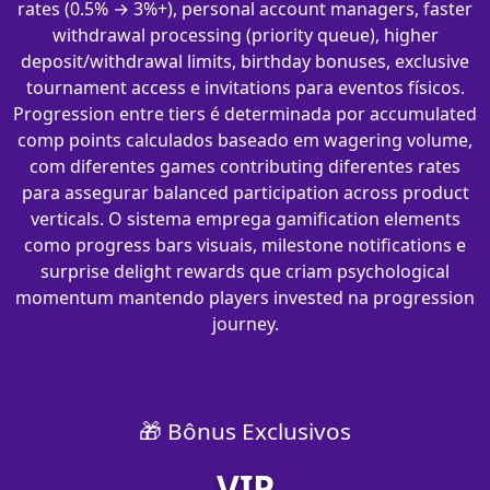
rates (0.5% → 3%+), personal account managers, faster
withdrawal processing (priority queue), higher
deposit/withdrawal limits, birthday bonuses, exclusive
tournament access e invitations para eventos físicos.
Progression entre tiers é determinada por accumulated
comp points calculados baseado em wagering volume,
com diferentes games contributing diferentes rates
para assegurar balanced participation across product
verticals. O sistema emprega gamification elements
como progress bars visuais, milestone notifications e
surprise delight rewards que criam psychological
momentum mantendo players invested na progression
journey.
🎁 Bônus Exclusivos
VIP