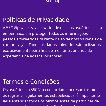
Sitemap
Políticas de Privacidade
A 55C Vip valoriza a privacidade de seus usuários e está
empenhada em proteger todas as informações
pessoais fornecidas durante o uso de nossos canais de
comunicação. Todos os dados coletados são utilizados
exclusivamente para fins de melhoria contínua da
experiência de nossos jogadores.
Termos e Condições
Os usuários da 55C Vip concordam em respeitar todas
as regras e regulamentos estabelecidos. É importante
ler e entender todos os termos antes de participar de