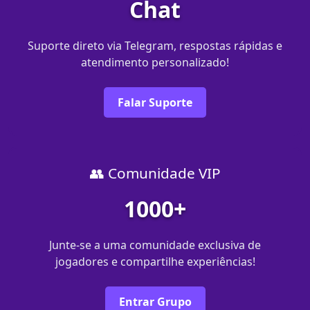
Chat
Suporte direto via Telegram, respostas rápidas e
atendimento personalizado!
Falar Suporte
👥 Comunidade VIP
1000+
Junte-se a uma comunidade exclusiva de
jogadores e compartilhe experiências!
Entrar Grupo