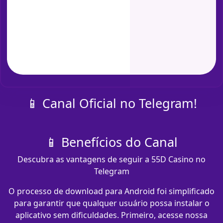
📱 Canal Oficial no Telegram!
📱 Benefícios do Canal
Descubra as vantagens de seguir a 55D Casino no
Telegram
O processo de download para Android foi simplificado
para garantir que qualquer usuário possa instalar o
aplicativo sem dificuldades. Primeiro, acesse nossa