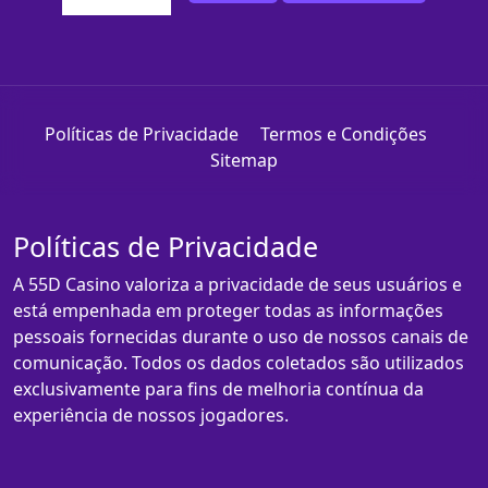
Políticas de Privacidade
Termos e Condições
Sitemap
Políticas de Privacidade
A 55D Casino valoriza a privacidade de seus usuários e
está empenhada em proteger todas as informações
pessoais fornecidas durante o uso de nossos canais de
comunicação. Todos os dados coletados são utilizados
exclusivamente para fins de melhoria contínua da
experiência de nossos jogadores.