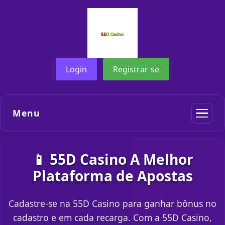
Login
Registrar-se
Menu
📱 55D Casino A Melhor
Plataforma de Apostas
Cadastre-se na 55D Casino para ganhar bônus no
cadastro e em cada recarga. Com a 55D Casino,