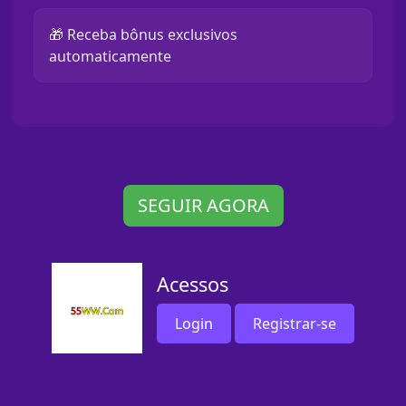
🎁 Receba bônus exclusivos
automaticamente
SEGUIR AGORA
Acessos
Login
Registrar-se