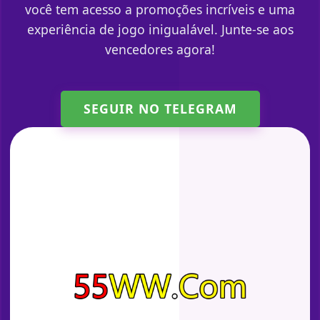
você tem acesso a promoções incríveis e uma
experiência de jogo inigualável. Junte-se aos
vencedores agora!
SEGUIR NO TELEGRAM