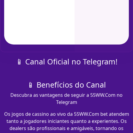
📱 Canal Oficial no Telegram!
📱 Benefícios do Canal
Descubra as vantagens de seguir a 55WW.Com no
Telegram
Os jogos de cassino ao vivo da 55WW.Com bet atendem
tanto a jogadores iniciantes quanto a experientes. Os
dealers são profissionais e amigáveis, tornando os