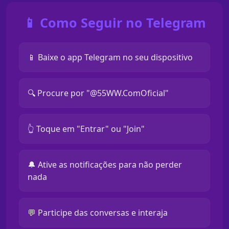
📱 Como Seguir no Telegram
📱 Baixe o app Telegram no seu dispositivo
🔍 Procure por "@55WW.ComOficial"
👆 Toque em "Entrar" ou "Join"
🔔 Ative as notificações para não perder
nada
💬 Participe das conversas e interaja