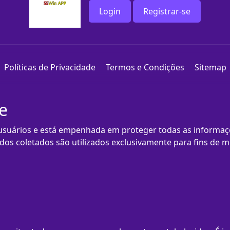
Login
Registrar-se
Políticas de Privacidade
Termos e Condições
Sitemap
de
 usuários e está empenhada em proteger todas as informaç
os coletados são utilizados exclusivamente para fins de m