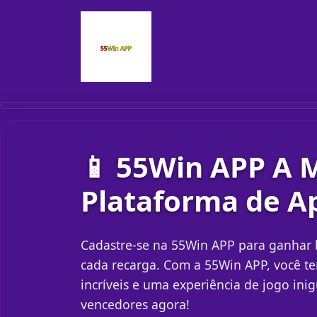
📱 55Win APP A 
Plataforma de A
Cadastre-se na 55Win APP para ganhar 
cada recarga. Com a 55Win APP, você t
incríveis e uma experiência de jogo inig
vencedores agora!