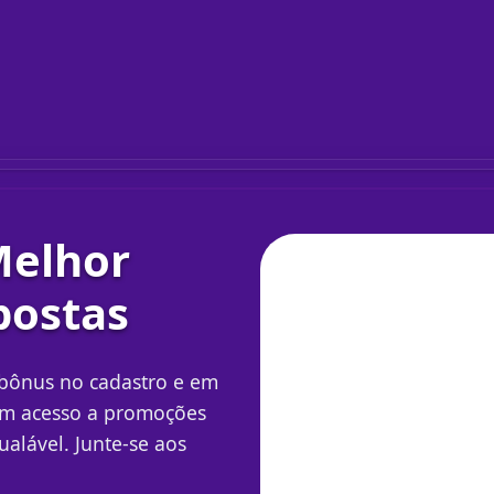
Melhor
postas
bônus no cadastro e em
em acesso a promoções
ualável. Junte-se aos