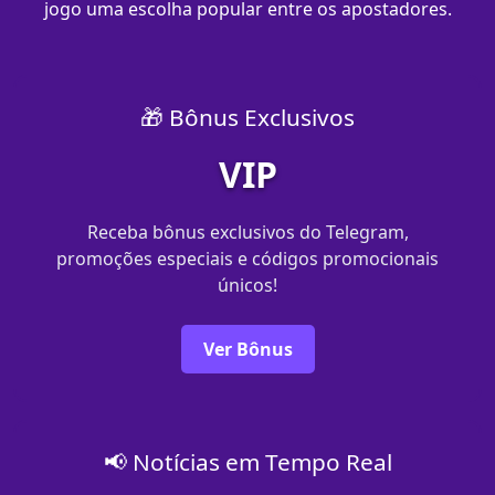
jogo uma escolha popular entre os apostadores.
🎁 Bônus Exclusivos
VIP
Receba bônus exclusivos do Telegram,
promoções especiais e códigos promocionais
únicos!
Ver Bônus
📢 Notícias em Tempo Real