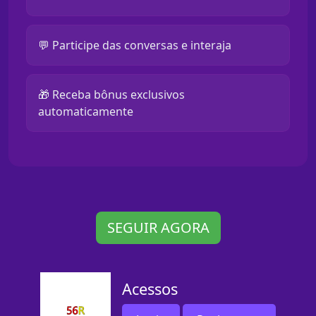
💬 Participe das conversas e interaja
🎁 Receba bônus exclusivos
automaticamente
SEGUIR AGORA
Acessos