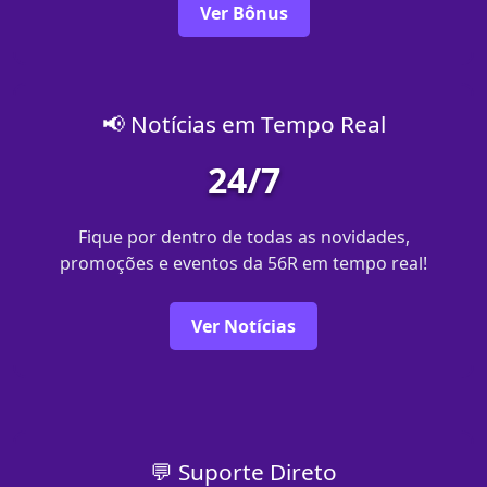
Ver Bônus
📢 Notícias em Tempo Real
24/7
Fique por dentro de todas as novidades,
promoções e eventos da 56R em tempo real!
Ver Notícias
💬 Suporte Direto