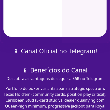
📱 Canal Oficial no Telegram!
📱 Benefícios do Canal
Descubra as vantagens de seguir a 56R no Telegram
Portfolio de poker variants spans strategic spectrum:
Texas Hold'em (community cards, position play critical),
Caribbean Stud (5-card stud vs. dealer qualifying com
Queen-high minimum, progressive jackpot para Royal