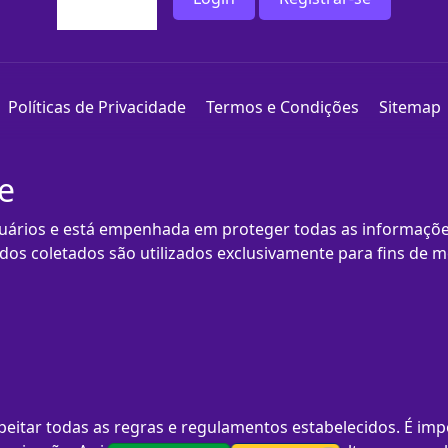
Políticas de Privacidade
Termos e Condições
Sitemap
de
suários e está empenhada em proteger todas as informaçõe
os coletados são utilizados exclusivamente para fins de m
itar todas as regras e regulamentos estabelecidos. É impo