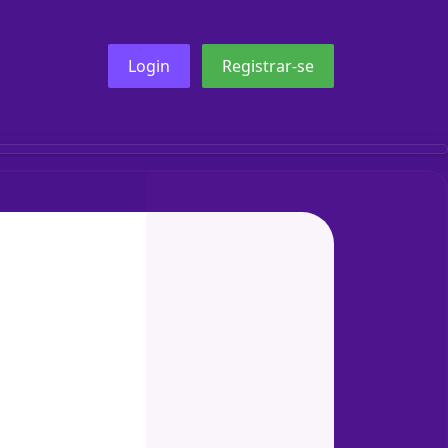
Login
Registrar-se