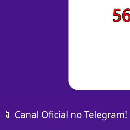
📱 Canal Oficial no Telegram!