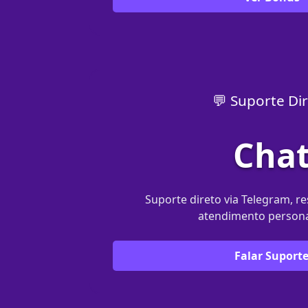
💬 Suporte Di
Cha
Suporte direto via Telegram, r
atendimento persona
Falar Suport