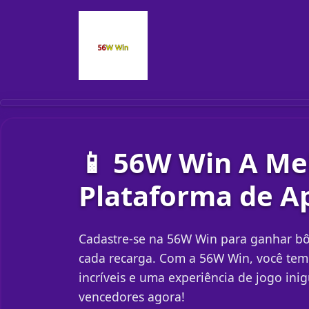
📱 56W Win A Me
Plataforma de A
Cadastre-se na 56W Win para ganhar b
cada recarga. Com a 56W Win, você te
incríveis e uma experiência de jogo inig
vencedores agora!