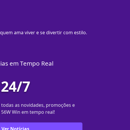
quem ama viver e se divertir com estilo.
cias em Tempo Real
24/7
e todas as novidades, promoções e
 56W Win em tempo real!
Ver Notícias