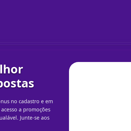
lhor
postas
ônus no cadastro e em
m acesso a promoções
ualável. Junte-se aos