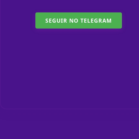
SEGUIR NO TELEGRAM