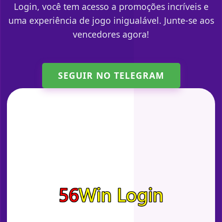
Login, você tem acesso a promoções incríveis e
uma experiência de jogo inigualável. Junte-se aos
vencedores agora!
SEGUIR NO TELEGRAM