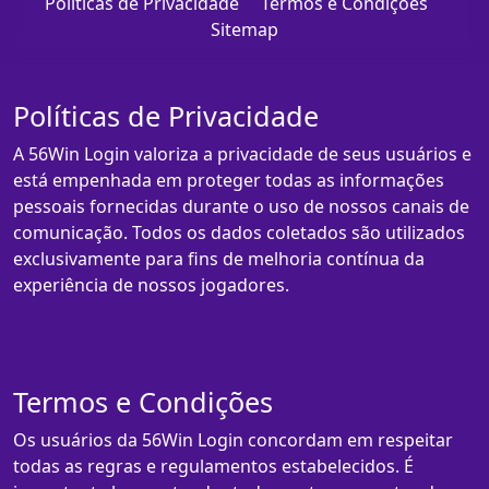
Políticas de Privacidade
Termos e Condições
Sitemap
Políticas de Privacidade
A 56Win Login valoriza a privacidade de seus usuários e
está empenhada em proteger todas as informações
pessoais fornecidas durante o uso de nossos canais de
comunicação. Todos os dados coletados são utilizados
exclusivamente para fins de melhoria contínua da
experiência de nossos jogadores.
Termos e Condições
Os usuários da 56Win Login concordam em respeitar
todas as regras e regulamentos estabelecidos. É