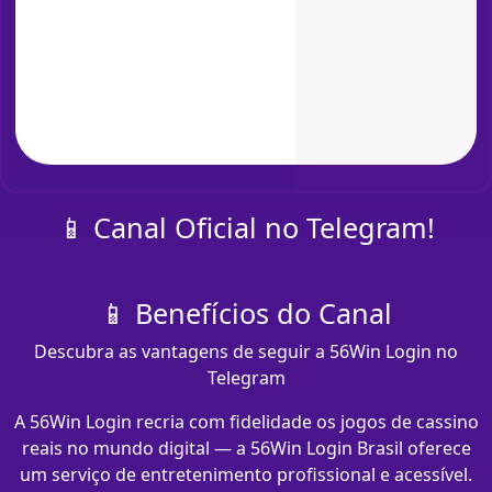
📱 Canal Oficial no Telegram!
📱 Benefícios do Canal
Descubra as vantagens de seguir a 56Win Login no
Telegram
A 56Win Login recria com fidelidade os jogos de cassino
reais no mundo digital — a 56Win Login Brasil oferece
um serviço de entretenimento profissional e acessível.