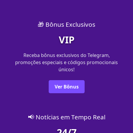
🎁 Bônus Exclusivos
VIP
Receba bônus exclusivos do Telegram,
promoções especiais e códigos promocionais
únicos!
Ver Bônus
📢 Notícias em Tempo Real
24/7