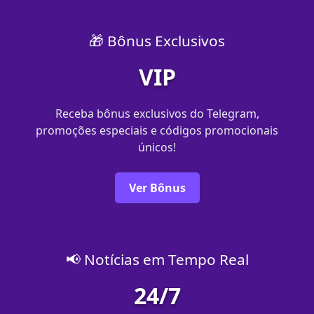
🎁 Bônus Exclusivos
VIP
Receba bônus exclusivos do Telegram,
promoções especiais e códigos promocionais
únicos!
Ver Bônus
📢 Notícias em Tempo Real
24/7